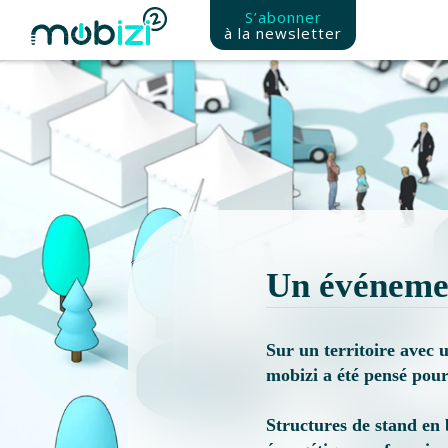
Aller
Panneau de gestion des cookies
S’abonner
au
à la newsletter
contenu
principal
Un événemen
Sur un territoire avec 
mobizi a été pensé pour
Structures de stand en 