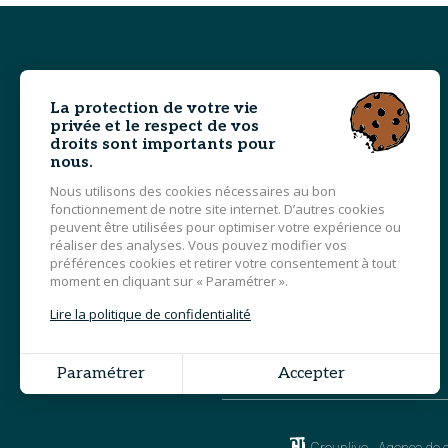
La protection de votre vie
privée et le respect de vos
droits sont importants pour
nous.
Nous utilisons des cookies nécessaires au bon
fonctionnement de notre site internet. D’autres cookies
peuvent être utilisées pour optimiser votre expérience ou
réaliser des analyses. Vous pouvez modifier vos
préférences cookies et retirer votre consentement à tout
moment en cliquant sur « Paramétrer ».
Lire la politique de confidentialité
MOBIZI
PROGRAMME
Paramétrer
Accepter