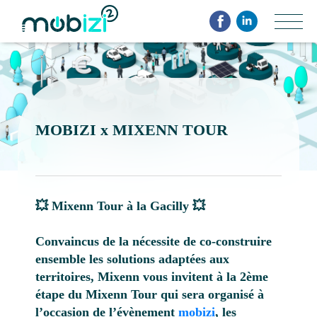
Aller
Panneau de gestion des cookies
au
contenu
principal
MOBIZI x MIXENN TOUR
💥 Mixenn Tour à la Gacilly 💥
Convaincus de la nécessite de co-construire
ensemble les solutions adaptées aux
territoires, Mixenn vous invitent à la 2ème
étape du Mixenn Tour qui sera organisé à
l’occasion de l’évènement
mobizi
, les