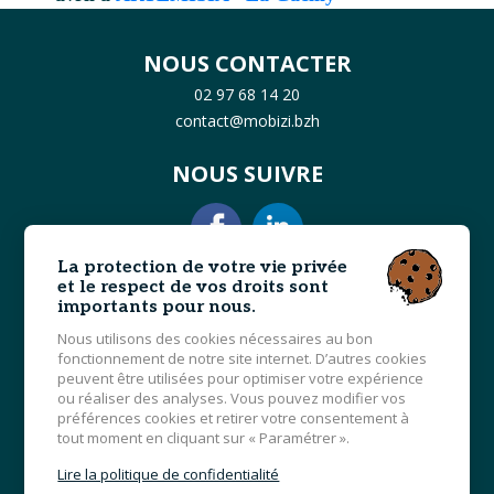
NOUS CONTACTER
02 97 68 14 20
contact@mobizi.bzh
NOUS SUIVRE
La protection de votre vie privée
et le respect de vos droits sont
importants pour nous.
MOBIZI
PROGRAMME
Nous utilisons des cookies nécessaires au bon
fonctionnement de notre site internet. D’autres cookies
L'ÉQUIPE
INFOS PRATIQUES
peuvent être utilisées pour optimiser votre expérience
ou réaliser des analyses. Vous pouvez modifier vos
ACTUALITÉS
préférences cookies et retirer votre consentement à
tout moment en cliquant sur « Paramétrer ».
FORMULAIRE DE CONTACT
Lire la politique de confidentialité